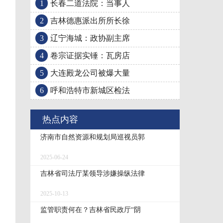
1
长春二道法院：当事人
2
吉林德惠派出所所长徐
3
辽宁海城：政协副主席
4
卷宗证据实锤：瓦房店
5
大连殿龙公司被爆大量
6
呼和浩特市新城区检法
热点内容
济南市自然资源和规划局巡视员郭
2025-06-24
吉林省司法厅某领导涉嫌操纵法律
2025-10-13
监管职责何在？吉林省民政厅“阴