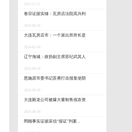
2025-11-17
卷宗证据实锤：瓦房店法院高兴利
2024-09-26
大连瓦房店市：一个派出所所长是
2024-05-30
辽宁海城：政协副主席苏纪武其人
2024-09-29
恩施原市委书记苏勇打击报复使阴
2024-06-29
大连殿龙公司被爆大量制售假农资
2024-08-30
罔顾事实证据采信“假证”判案，